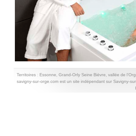
Territoires : Essonne, Grand-Orly Seine Bièvre, vallée de l’Or
savigny-sur-orge.com est un site indépendant sur Savigny-su