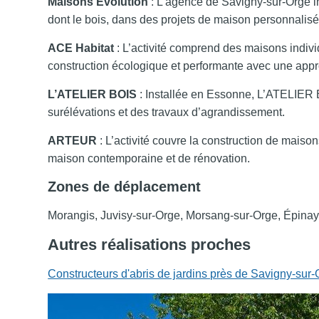
Maisons Evolution
: L’agence de Savigny-sur-Orge in
dont le bois, dans des projets de maison personnalisé
ACE Habitat
: L’activité comprend des maisons indivi
construction écologique et performante avec une ap
L’ATELIER BOIS
: Installée en Essonne, L’ATELIER 
surélévations et des travaux d’agrandissement.
ARTEUR
: L’activité couvre la construction de mais
maison contemporaine et de rénovation.
Zones de déplacement
Morangis, Juvisy-sur-Orge, Morsang-sur-Orge, Épinay
Autres réalisations proches
Constructeurs d'abris de jardins près de Savigny-sur